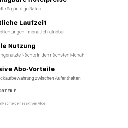
lte & günstige Raten
liche Laufzeit
pflichtungen - monatlich kündbar
ble Nutzung
ungenutzte Nächte in den nächsten Monat*
sive Abo-Vorteile
äckaufbewahrung zwischen Aufenthalten
ORTEILE
l Nächte deines aktiven Abos