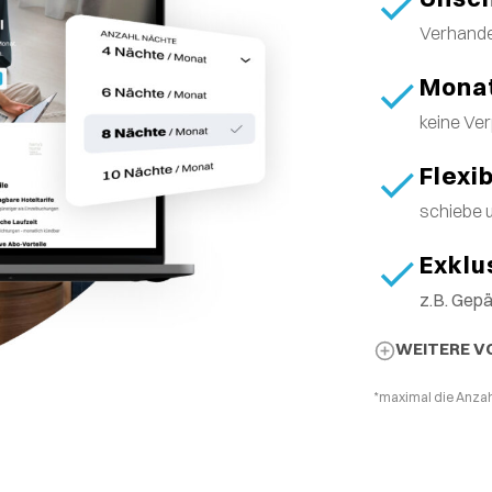
Verhande
Monat
keine Ver
Flexi
schiebe 
Exklu
z.B. Gep
WEITERE V
*maximal die Anzah