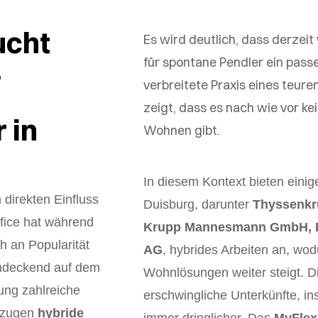
ucht
Es wird deutlich, dass derze
s
für spontane Pendler ein pass
verbreitete Praxis eines teur
zeigt, dass es nach wie vor ke
 in
Wohnen gibt.
In diesem Kontext bieten einig
 direkten Einfluss
Duisburg, darunter
Thyssenkr
fice hat während
Krupp Mannesmann GmbH, Du
h an Popularität
AG
, hybrides Arbeiten an, wod
hendeckend auf dem
Wohnlösungen weiter steigt. D
ung zahlreiche
erschwingliche Unterkünfte, i
orzugen
hybride
immer dringlicher. Das
MyFlex