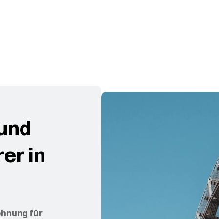
 und
er in
hnung für