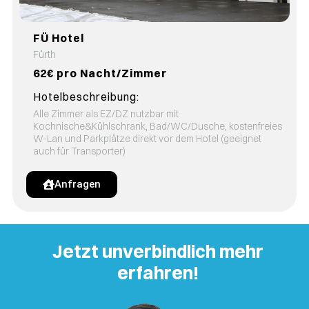
FÜ Hotel
Fürth
62€ pro Nacht/Zimmer
Hotelbeschreibung:
Alle Zimmer als EZ/DZ nutzbar mit
Kochnische&Kühlschrank, Bad/WC/Dusche, kostenfreies
W-Lan und Parkplätze direkt vor dem Hotel (geeignet
auch für Transporter)
Anfragen
Jetzt unverbindlich mehr
erfahren!