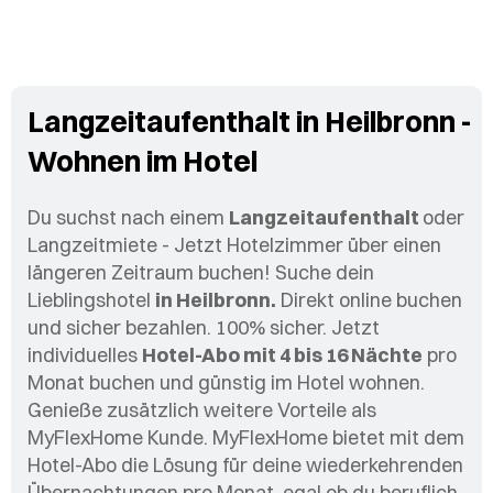
Langzeitaufenthalt in Heilbronn -
Wohnen im Hotel
Du suchst nach einem
Langzeitaufenthalt
oder
Langzeitmiete - Jetzt Hotelzimmer über einen
längeren Zeitraum buchen! Suche dein
Lieblingshotel
in H
eilbronn.
Direkt online buchen
und sicher bezahlen. 100% sicher. Jetzt
individuelles
Hotel-Abo mit 4 bis 16 Nächte
pro
Monat buchen und günstig im Hotel wohnen.
Genieße zusätzlich weitere Vorteile als
MyFlexHome Kunde. MyFlexHome bietet mit dem
Hotel-Abo die Lösung für deine wiederkehrenden
Übernachtungen pro Monat, egal ob du beruflich