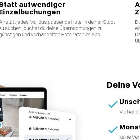
Statt aufwendiger
A
Einzelbuchungen
Z
Anstatt jedes Mal das passende Hotel in deiner Stadt
Du
zu suchen, buchst du deine Übernachtungen zu
ei
günstigen und verhandelten Hotelraten im Abo.
Da
Üb
Deine V
Unsch
Verhande
Monat
keine Ver