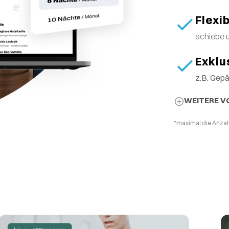
Flexi
schiebe 
Exklu
z.B. Gep
WEITERE V
*maximal die Anzah