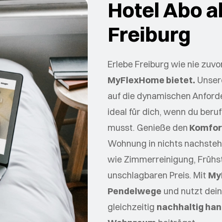
Hotel Abo a
Freiburg
Erlebe Freiburg wie nie zuvo
MyFlexHome bietet.
Unsere
auf die dynamischen Anford
ideal für dich, wenn du berufl
musst. Genieße den
Komfor
Wohnung in nichts nachsteht
wie Zimmerreinigung, Frühst
unschlagbaren Preis. Mit
My
Pendelwege
und nutzt dein
gleichzeitig
nachhaltig han