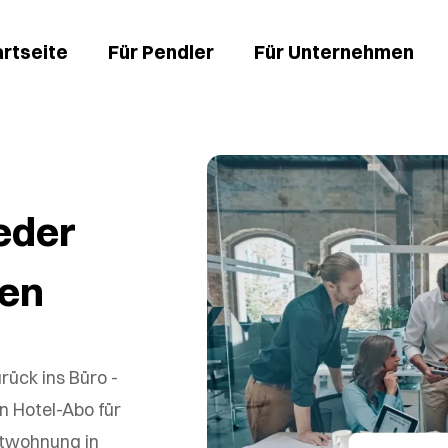
artseite
Für Pendler
Für Unternehmen
eder
sen
rück ins Büro -
n Hotel-Abo für
itwohnung in