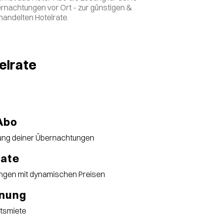
rnachtungen vor Ort - zur günstigen &
handelten Hotelrate.
elrate
Abo
hung deiner Übernachtungen
rate
ungen mit dynamischen Preisen
hnung
atsmiete