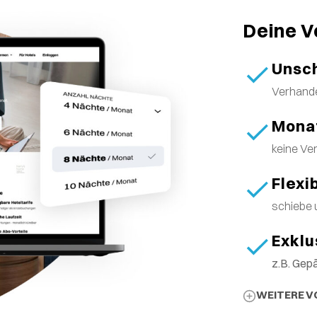
Deine V
Unsch
Verhande
Monat
keine Ve
Flexi
schiebe 
Exklu
z.B. Gep
WEITERE V