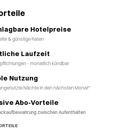
orteile
lagbare Hotelpreise
lte & günstige Raten
liche Laufzeit
rpflichtungen - monatlich kündbar
ble Nutzung
ungenutzte Nächte in den nächsten Monat*
sive Abo-Vorteile
äckaufbewahrung zwischen Aufenthalten
ORTEILE