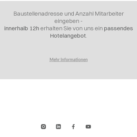
Baustellenadresse und Anzahl Mitarbeiter
eingeben -
innerhalb 12h
erhalten Sie von uns
ein
passendes
Hotelangebot
.
Mehr Informationen