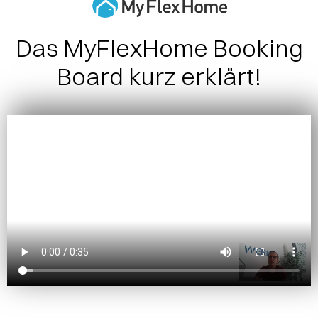
MyFlexHome Booking Board
MyFlexHome
|
14. Juli 2025
Das MyFlexHome Booking
Board kurz erklärt!