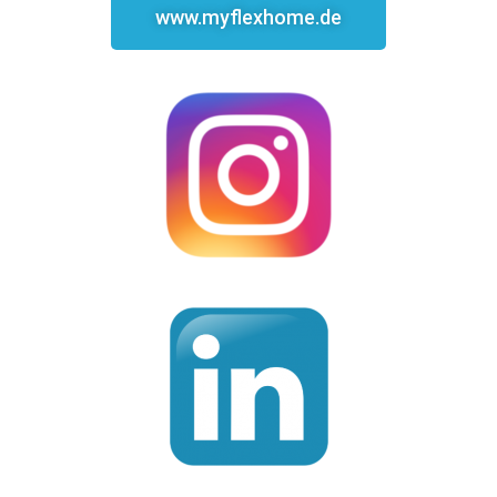
www.myflexhome.de